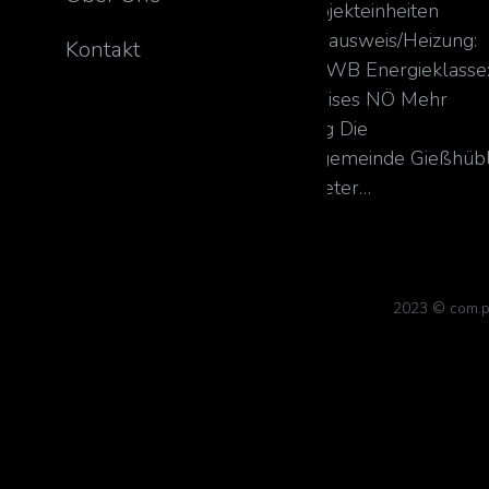
Balkon 4 m² Barrierefrei Projekteinheiten
Zimmeranzahl: 2 – 4 Energieausweis/Heizung:
Kontakt
HWB (kWh/m²/Jahr): 28,7 HWB Energieklasse
B Gewinner des Holzbaupreises NÖ Mehr
erfahren Objektbeschreibung Die
niederösterreichische Marktgemeinde Gießhüb
befindet sich etwa 20 Kilometer…
2023 © com.p